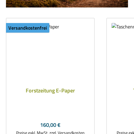
Versandkostenfrei
Forstzeitung E-Paper
Regulärer Preis:
160,00 €
Preise exkl. MwSt. zzgl. Versandkosten
Preise ex