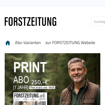
 Hauptinhalt springen
Zur Suche springen
Zur Hauptnavigation springen
Abo-Varianten
zur FORSTZEITUNG Website