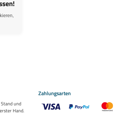
ssen!
kieren,
Zahlungsarten
n Stand und
 erster Hand.
Benutzerdefiniertes Bild 1
Benutzerdefiniertes Bild 2
Benutzerdefiniert