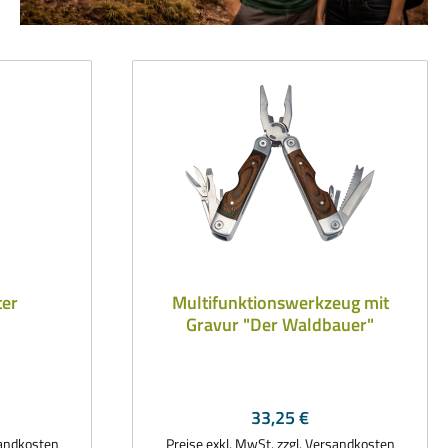
ter
Multifunktionswerkzeug mit
Gravur "Der Waldbauer"
reis:
Regulärer Preis:
33,25 €
sandkosten
Preise exkl. MwSt. zzgl. Versandkosten