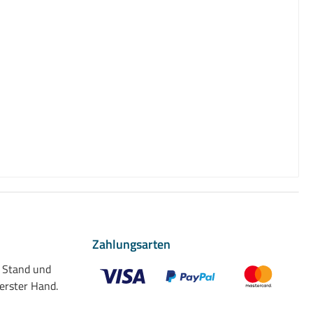
Zahlungsarten
n Stand und
 erster Hand.
Benutzerdefiniertes Bild 1
Benutzerdefiniertes Bild 2
Benutzerdefiniert