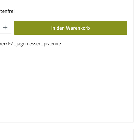
tenfrei
 Gib den gewünschten Wert ein oder benutze die Schaltflächen um die Anzahl 
In den Warenkorb
er:
FZ_jagdmesser_praemie