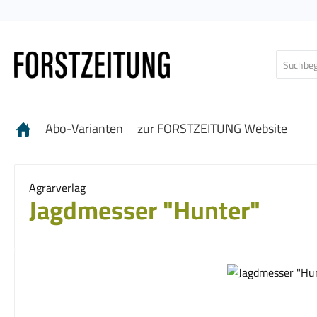
 Hauptinhalt springen
Zur Suche springen
Zur Hauptnavigation springen
Abo-Varianten
zur FORSTZEITUNG Website
Agrarverlag
Jagdmesser "Hunter"
Bildergalerie überspringen