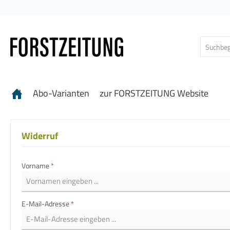
 Hauptinhalt springen
Zur Suche springen
Zur Hauptnavigation springen
Abo-Varianten
zur FORSTZEITUNG Website
Widerruf
Vorname
*
E-Mail-Adresse
*