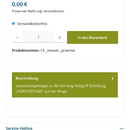
Regulärer Preis:
0,00 €
Preise exkl. MwSt. zzgl. Versandkosten
Versandkostenfrei
Produkt Anzahl: Gib den gewünschten Wert ein oder benutze die Schaltflächen um die 
In den Warenkorb
Produktnummer:
FZ_messer_praemie
Beschreibung
zusammengeklappt ca. 85 mm lang Holzgriff Schriftzug
„FORSTZEITUNG“ auf der Klinge
Service-Hotline